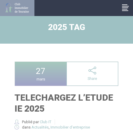
Panneau de gestion des cookies
2025 TAG
27
Share
mars
TELECHARGEZ L’ETUDE
IE 2025
Publié par
Club IT
dans
Actualités
,
Immobilier d'entreprise