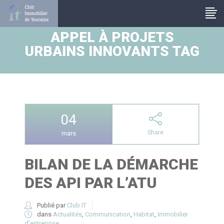
Panneau de gestion des cookies
APPEL À PROJETS
URBAINS INNOVANTS TAG
04
Share
mars
BILAN DE LA DÉMARCHE
DES API PAR L’ATU
Publié par
Club IT
dans
Actualités
,
Communication
,
Habitat
,
Immobilier
d'entreprise