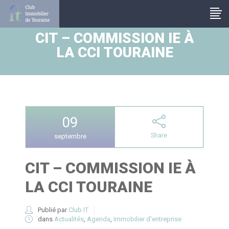
Panneau de gestion des cookies
CIT – COMMISSION IE À
LA CCI TOURAINE
09
Share
septembre
CIT – COMMISSION IE À
LA CCI TOURAINE
Publié par
Club IT
dans
Actualités
,
Agenda
,
Immobilier d'entreprise