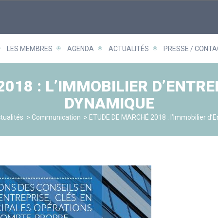
LES MEMBRES
AGENDA
ACTUALITÉS
PRESSE / CONTA
018 : L’IMMOBILIER D’ENTR
DYNAMIQUE
tualités
>
Communication
>
ETUDE DE MARCHÉ 2018 : l’Immobilier d’E