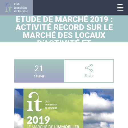
Panneau de gestion des cookies
ETUDE DE MARCHÉ 2019 :
ACTIVITÉ RECORD SUR LE
MARCHÉ DES LOCAUX
D’ACTIVITÉ ET
ENTREPÔTS
21
Share
février