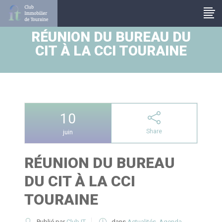
Panneau de gestion des cookies
RÉUNION DU BUREAU DU
CIT À LA CCI TOURAINE
10
Share
juin
RÉUNION DU BUREAU
DU CIT À LA CCI
TOURAINE
Publié par
Club IT
dans
Actualités
,
Agenda