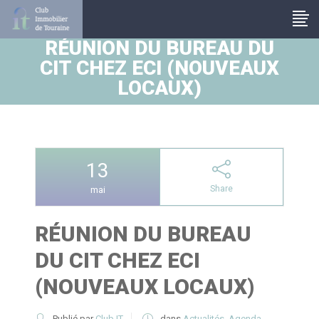
Panneau de gestion des cookies
RÉUNION DU BUREAU DU
CIT CHEZ ECI (NOUVEAUX
LOCAUX)
13
Share
mai
RÉUNION DU BUREAU
DU CIT CHEZ ECI
(NOUVEAUX LOCAUX)
Publié par
Club IT
dans
Actualités
,
Agenda