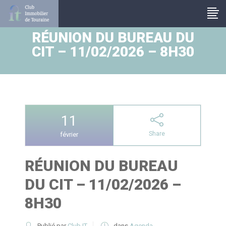
Panneau de gestion des cookies
RÉUNION DU BUREAU DU
CIT – 11/02/2026 – 8H30
11
Share
février
RÉUNION DU BUREAU
DU CIT – 11/02/2026 –
8H30
Publié par
Club IT
dans
Agenda