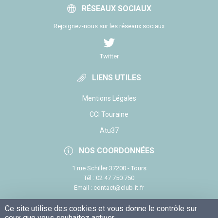
RÉSEAUX SOCIAUX
Rejoignez-nous sur les réseaux sociaux
Twitter
LIENS UTILES
Mentions Légales
CCI Touraine
Atu37
NOS COORDONNÉES
1 rue Schiller 37200 - Tours
Tél : 02 47 750 750
Email : contact@club-it.fr
Ce site utilise des cookies et vous donne le contrôle sur
ceux que vous souhaitez activer