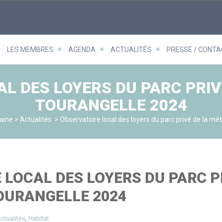
LES MEMBRES
AGENDA
ACTUALITÉS
PRESSE / CONTA
L DES LOYERS DU PARC PRI
TOURANGELLE 2024
aine
>
Actualités
>
Observatoire local des loyers du parc privé de la mé
 LOCAL DES LOYERS DU PARC P
OURANGELLE 2024
ctualités
,
Habitat