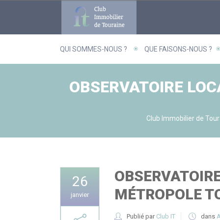
Panneau de gestion des cookies
QUI SOMMES-NOUS ?
QUE FAISONS-NOUS ?
OBSERVATOIRE LOCA
Club Immobilier de Tour
OBSERVATOIRE
26
MÉTROPOLE T
janvier
Publié par
Club IT
dans
A