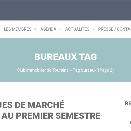
LES MEMBRES
AGENDA
ACTUALITÉS
PRESSE / CONTA
BUREAUX TAG
Club Immobilier de Touraine
>
Tag"bureaux"
(Page 2)
UES DE MARCHÉ
R
 AU PREMIER SEMESTRE