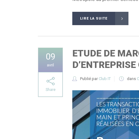
LIRE LA SUITE
ETUDE DE MARC
09
D’ENTREPRISE
avril
Publié par
Club IT
dans
C
Share