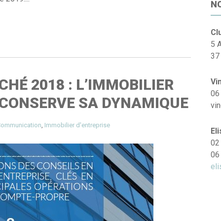
N
Cl
5 
37
HÉ 2018 : L’IMMOBILIER
Vi
06
 CONSERVE SA DYNAMIQUE
vi
ommunication
,
Immobilier d'entreprise
El
02
06
eli