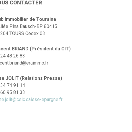
OUS CONTACTER
ub Immobilier de Touraine
Allée Pina Bausch-BP 80415
 204 TOURS Cedex 03
ncent BRIAND (Président du CIT)
 24 48 26 83
ncent.briand@eraimmo.fr
ise JOLIT (Relations Presse)
 34 74 91 14
 60 95 81 33
se.jolit@celc.caisse-epargne.fr