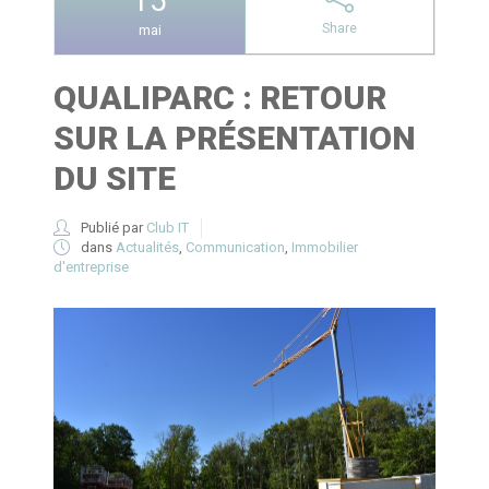
15
Share
mai
QUALIPARC : RETOUR
SUR LA PRÉSENTATION
DU SITE
Publié par
Club IT
dans
Actualités
,
Communication
,
Immobilier
d'entreprise